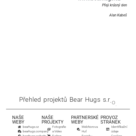
Přeji krásný den
Alan Kabeš
P
ř
e
h
l
e
d
p
r
o
j
e
k
t
ů
B
e
a
r
H
u
g
s
s
.
r
.
o
.
NAŠE
NAŠE
PARTNERSKÉ
PROVOZ
WEBY
PROJEKTY
WEBY
STRÁNEK
bearhugs.cz
Fotografie
Melchiorova
Identifikační
bearhugs.company
a Video
Huť
údaje
bearhugs.website
E-shop
Exejob -
Cookies